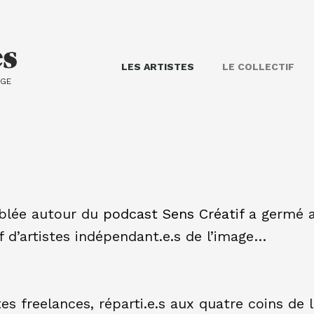
LES ARTISTES
LE COLLECTIF
AGE
blée autour du
podcast Sens Créatif
a germé a
if d’artistes indépendant.e.s de l’image…
s freelances, réparti.e.s aux quatre coins de l